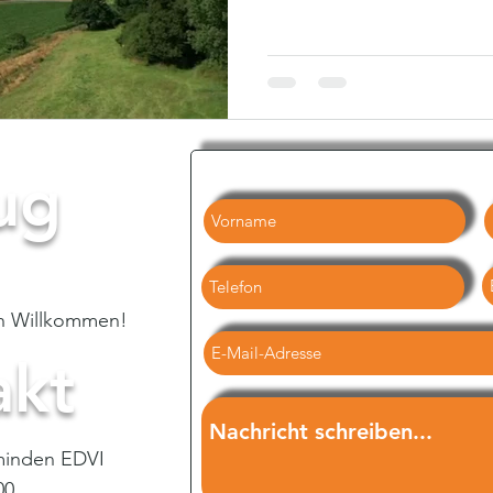
ug
parture -
ch Willkommen!
akt
minden EDVI
00