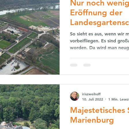
Nur noch wenig
Eröffnung der
Landesgartens
So sieht es aus, wenn wir 
vorbeifliegen. Es sind groß
worden. Da wird man neugie
iriszweihoff
10. Juli 2022
1 Min. Lesez
Majestetisches 
Marienburg