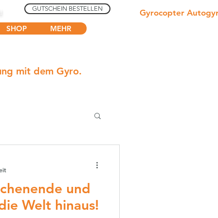
GUTSCHEIN BESTELLEN
N!
Gyrocopter Autogy
SHOP
MEHR
dung mit dem Gyro.
eit
ochenende und
die Welt hinaus!