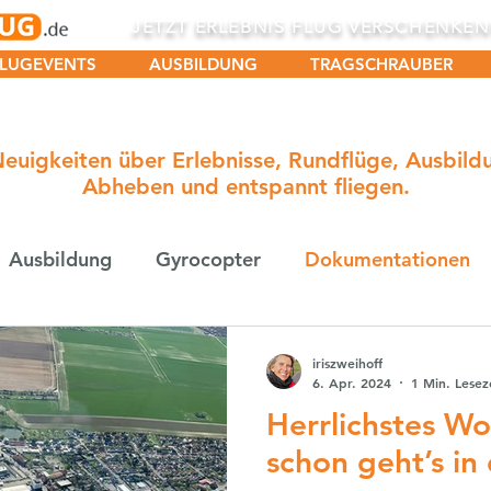
JETZT ERLEBNIS FLUG VERSCHENKE
LUGEVENTS
AUSBILDUNG
TRAGSCHRAUBER
Neuigkeiten über Erlebnisse, Rundflüge, Ausbil
Abheben und entspannt fliegen.
Ausbildung
Gyrocopter
Dokumentationen
iriszweihoff
6. Apr. 2024
1 Min. Lesez
Herrlichstes W
schon geht’s in 