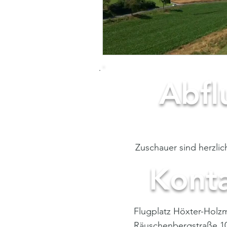
Abfl
- ready for de
Zuschauer sind herzli
Kont
Flugplatz Höxter-Holz
Räuschenbergstraße 1