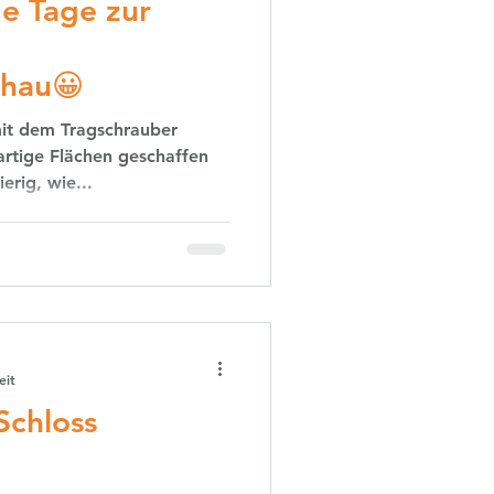
e Tage zur
chau😀
mit dem Tragschrauber
artige Flächen geschaffen
rig, wie...
eit
Schloss