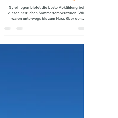
iriszweihoff
29. Juni
1 Min. Lesezeit
Die beste Abkühlung
Gyrofliegen bietet die beste Abkühlung bei
diesen herrlichen Sommertemperaturen. Wir
waren unterwegs bis zum Harz, über den
Brocken und auch Richtung Westen nach Hamm.
Wir haben gesehen, wie voll die Freibäder
waren. In der Luft sind uns kaum andere Flieger
begegnet. Wir waren eindeutig im Vorteil: offen
ohne Haube fliegen ist das ultimative
Luftfahrzeug, besonders bei diesen
Temperaturen. Große Freude, viel Spass sind
garantiert! Über dem Brocken im Harz Ausblick
Harz Hamm,