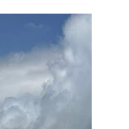
der A2 Schloß Derneburg an der Innersten
Goslar am Harz Schloss Wernigerode Harz
Schloss Neuhaus Paderborn Polle-Burg-
Autofähre Gutshof an der Innersten