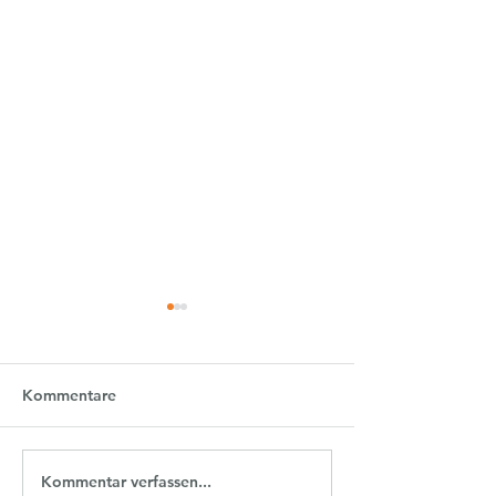
Kommentare
Sonntag 2.Adve
Kommentar verfassen...
Gelungenes