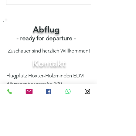
Jahresabschlussfliegen
Abflug
- ready for departure -
Zuschauer sind herzlich Willkommen!
Kontakt
Flugplatz Höxter-Holzminden EDVI
Räuschenbergstraße 100
37671 Höxter
Iris Zweihoff
+49 (0) 157 78819058
info@weserberglandflug.de