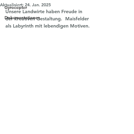
Aktualisiert:
24. Jan. 2025
Gyrocopter
Unsere Landwirte haben Freude in 
Dokumentationen
der kreativen Gestaltung.  Maisfelder 
als Labyrinth mit lebendigen Motiven.