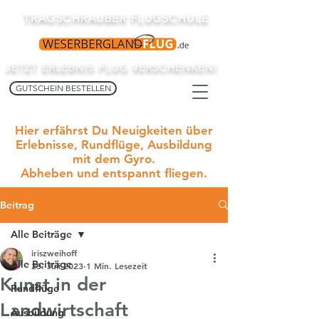
TRAGSCHRAUBER FLUGSCHULE
JETZT ERLEBNIS FLUG VERSCHENKEN!
GUTSCHEIN BESTELLEN
Hier erfährst Du Neuigkeiten über
Erlebnisse, Rundflüge, Ausbildung
mit dem Gyro.
Abheben und entspannt fliegen.
Beitrag
Alle Beiträge
iriszweihoff
Alle Beiträge
23. Juli 2023
1 Min. Lesezeit
Kunst in der
Rundflüge
Landwirtschaft
Ausbildung