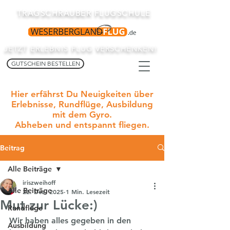
TRAGSCHRAUBER FLUGSCHULE
JETZT ERLEBNIS FLUG VERSCHENKEN!
GUTSCHEIN BESTELLEN
Hier erfährst Du Neuigkeiten über
Erlebnisse, Rundflüge, Ausbildung
mit dem Gyro.
Abheben und entspannt fliegen.
Beitrag
Alle Beiträge
iriszweihoff
Alle Beiträge
22. Dez. 2025
1 Min. Lesezeit
Mut zur Lücke:)
Rundflüge
Wir haben alles gegeben in den 
Ausbildung