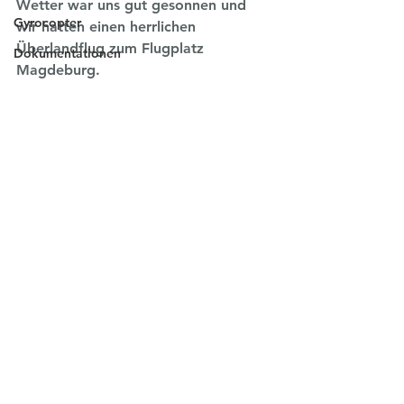
Wetter war uns gut gesonnen und 
Gyrocopter
wir hatten einen herrlichen 
Überlandflug zum Flugplatz 
Dokumentationen
Magdeburg.