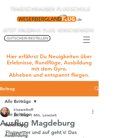
TRAGSCHRAUBER FLUGSCHULE
JETZT ERLEBNIS FLUG VERSCHENKEN!
GUTSCHEIN BESTELLEN
Hier erfährst Du Neuigkeiten über
Erlebnisse, Rundflüge, Ausbildung
mit dem Gyro.
Abheben und entspannt fliegen.
Beitrag
Alle Beiträge
iriszweihoff
Alle Beiträge
26. März
1 Min. Lesezeit
Ausflug Magdeburg
Rundflüge
Flugwetter und auf geht´s! Das 
Ausbildung