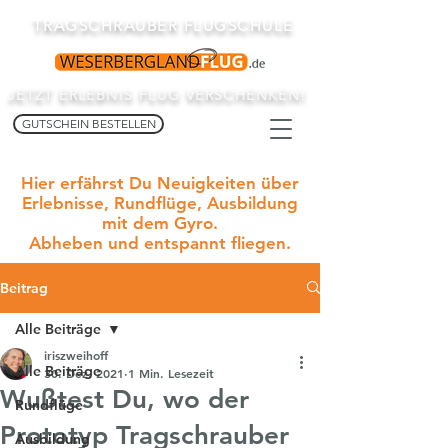
TRAGSCHRAUBER FLUGSCHULE
JETZT ERLEBNIS FLUG VERSCHENKEN!
GUTSCHEIN BESTELLEN
Hier erfährst Du Neuigkeiten über
Erlebnisse, Rundflüge, Ausbildung
mit dem Gyro.
Abheben und entspannt fliegen.
Beitrag
Alle Beiträge
iriszweihoff
Alle Beiträge
30. Dez. 2021
1 Min. Lesezeit
Wußtest Du, wo der
Rundflüge
Prototyp Tragschrauber
Ausbildung