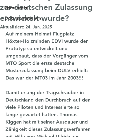
zur deutschen Zulassung
Gyrocopter
entwickelt wurde?
Dokumentationen
Aktualisiert:
24. Jan. 2025
Auf meinem Heimat Flugplatz 
Höxter-Holzminden EDVI wurde der 
Prototyp so entwickelt und 
umgebaut, dass der Vorgänger vom 
MTO Sport die erste deutsche 
Musterzulassung beim DULV erhielt: 
Das war der MT03 im Jahr 2003!!!
Damit erlang der Tragschrauber in 
Deutschland den Durchbruch auf den 
viele Piloten und Interessierte so 
lange gewartet hatten. Thomas 
Kiggen hat mit seiner Ausdauer und 
Zähigkeit dieses Zulassungsverfahren 
mit Hilfe von Michael Ullrich aus 