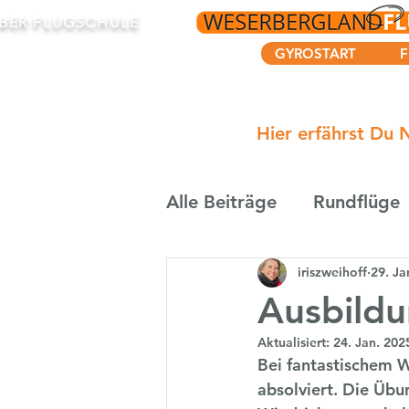
BER FLUGSCHULE
GYROSTART
F
Hier erfährst Du 
Alle Beiträge
Rundflüge
iriszweihoff
29. Ja
Ausbildu
Aktualisiert:
24. Jan. 202
Bei fantastischem W
absolviert. Die Übu