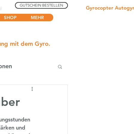
GUTSCHEIN BESTELLEN
N!
Gyrocopter Autogy
SHOP
MEHR
dung mit dem Gyro.
onen
uber
lungsstunden 
tärken und 