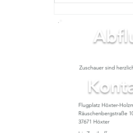
Gyrofliegen im Schnee
Abfl
- ready for de
Zuschauer sind herzli
Kont
Flugplatz Höxter-Holz
Räuschenbergstraße 1
37671 Höxter