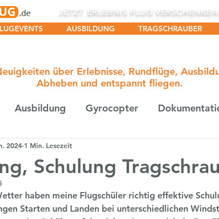
JETZT ERLEBNIS FLUG VERSCHENKE
LUGEVENTS
AUSBILDUNG
TRAGSCHRAUBER
Neuigkeiten über Erlebnisse, Rundflüge, Ausbil
Abheben und entspannt fliegen.
Ausbildung
Gyrocopter
Dokumentati
n. 2024
1 Min. Lesezeit
ng, Schulung Tragschra
5
etter haben meine Flugschüler richtig effektive Schu
ngen Starten und Landen bei unterschiedlichen Winds