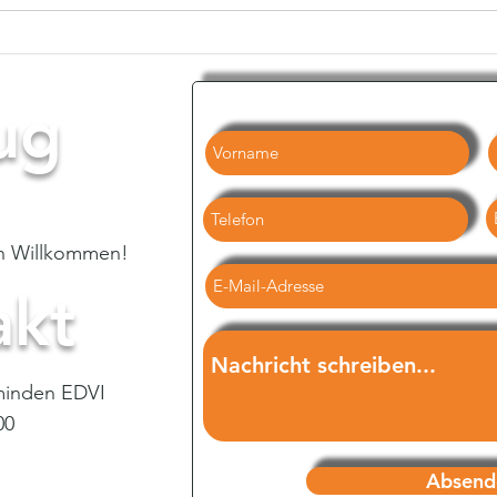
ug
parture -
ch Willkommen!
akt
minden EDVI
00
Absend