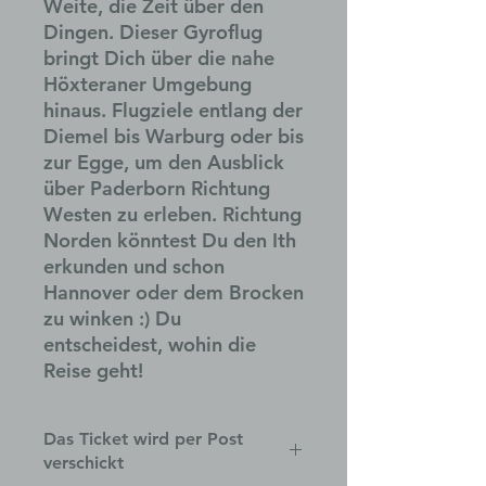
Weite, die Zeit über den
Dingen. Dieser Gyroflug
bringt Dich über die nahe
Höxteraner Umgebung
hinaus. Flugziele entlang der
Diemel bis Warburg oder bis
zur Egge, um den Ausblick
über Paderborn Richtung
Westen zu erleben. Richtung
Norden könntest Du den Ith
erkunden und schon
Hannover oder dem Brocken
zu winken :) Du
entscheidest, wohin die
Reise geht!
Das Ticket wird per Post
verschickt