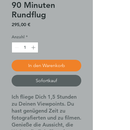
90 Minuten
Rundflug
Preis
295,00 €
Anzahl
*
In den Warenkorb
Sofortkauf
Ich fliege Dich 1,5 Stunden
zu Deinen Viewpoints. Du
hast genügend Zeit zu
fotografierten und zu filmen.
Genieße die Aussicht, die