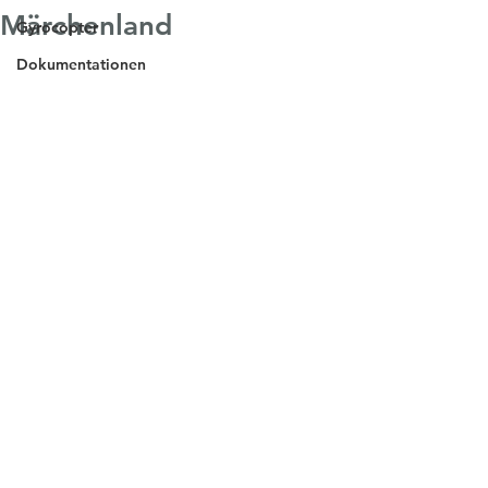
Märchenland
Gyrocopter
Dokumentationen