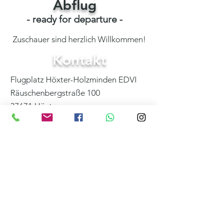
Abflug
- ready for departure -
Zuschauer sind herzlich Willkommen!
Kontakt
Flugplatz Höxter-Holzminden EDVI
Räuschenbergstraße 100
37671 Höxter
Iris Zweihoff
+49 (0) 157 78819058
info@weserberglandflug.de