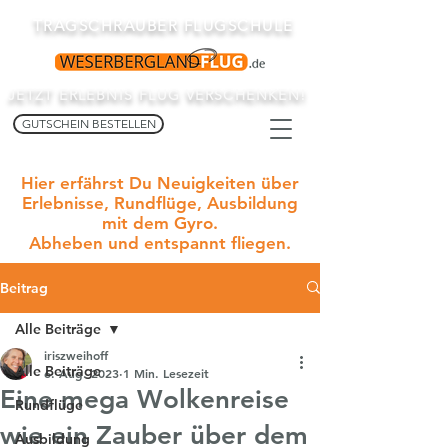
TRAGSCHRAUBER FLUGSCHULE
JETZT ERLEBNIS FLUG VERSCHENKEN!
GUTSCHEIN BESTELLEN
Hier erfährst Du Neuigkeiten über
Erlebnisse, Rundflüge, Ausbildung
mit dem Gyro.
Abheben und entspannt fliegen.
Beitrag
Alle Beiträge
iriszweihoff
Alle Beiträge
6. Aug. 2023
1 Min. Lesezeit
Eine mega Wolkenreise
Rundflüge
wie ein Zauber über dem
Ausbildung