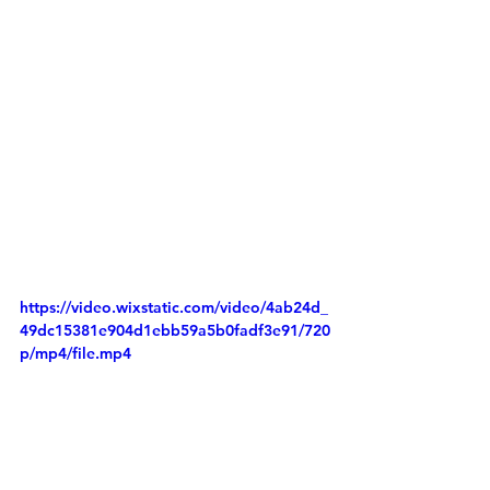
https://video.wixstatic.com/video/4ab24d_
49dc15381e904d1ebb59a5b0fadf3e91/720
p/mp4/file.mp4