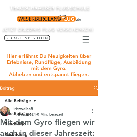
TRAGSCHRAUBER FLUGSCHULE
JETZT ERLEBNIS FLUG VERSCHENKEN!
GUTSCHEIN BESTELLEN
Hier erfährst Du Neuigkeiten über
Erlebnisse, Rundflüge, Ausbildung
mit dem Gyro.
Abheben und entspannt fliegen.
Beitrag
Alle Beiträge
iriszweihoff
Alle Beiträge
4. Dez. 2024
0 Min. Lesezeit
Mit dem Gyro fliegen wir
Rundflüge
auch in dieser Jahreszeit:
Ausbildung