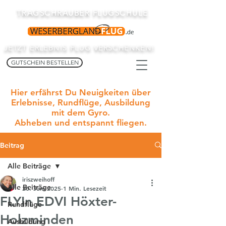
TRAGSCHRAUBER FLUGSCHULE
JETZT ERLEBNIS FLUG VERSCHENKEN!
GUTSCHEIN BESTELLEN
Hier erfährst Du Neuigkeiten über
Erlebnisse, Rundflüge, Ausbildung
mit dem Gyro.
Abheben und entspannt fliegen.
Beitrag
Alle Beiträge
iriszweihoff
Alle Beiträge
20. Juni 2025
1 Min. Lesezeit
FLYIn EDVI Höxter-
Rundflüge
Holzminden
Ausbildung