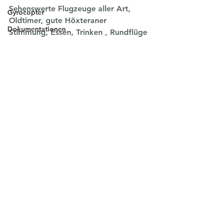
Sehenswerte Flugzeuge aller Art, 
Gyrocopter
Oldtimer, gute Höxteraner 
Dokumentationen
Stimmung, Essen, Trinken , Rundflüge