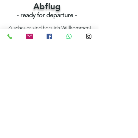
Abflug
- ready for departure -
Zuschauer sind herzlich Willkommen!
Kontakt
Flugplatz Höxter-Holzminden EDVI
Räuschenbergstraße 100
37671 Höxter
Iris Zweihoff
+49 (0) 157 78819058
info@weserberglandflug.de